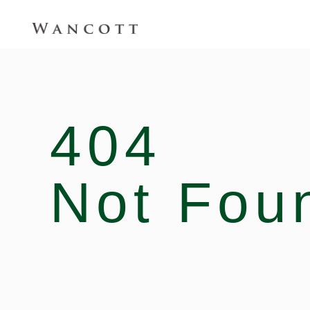
404
Not Fou