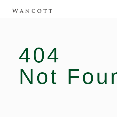
404
Not Fou