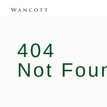
404
Not Fou