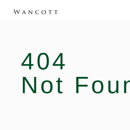
404
Not Fou