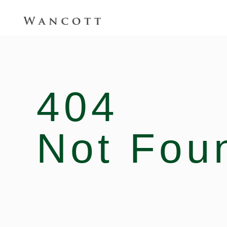
404
Not Fou