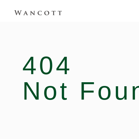
404
Not Fou