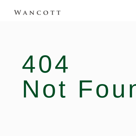
404
Not Fou