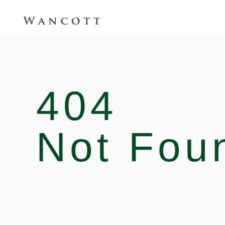
404
Not Fou