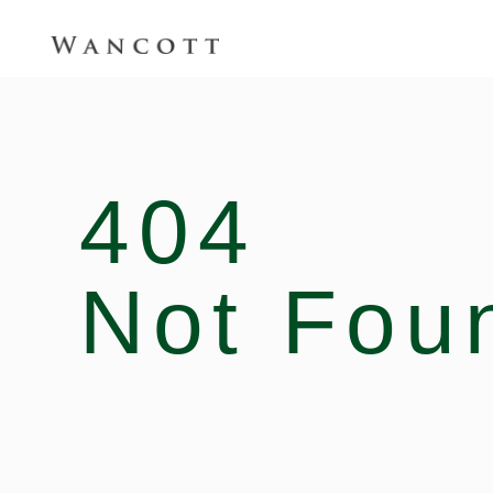
404
Not Fou