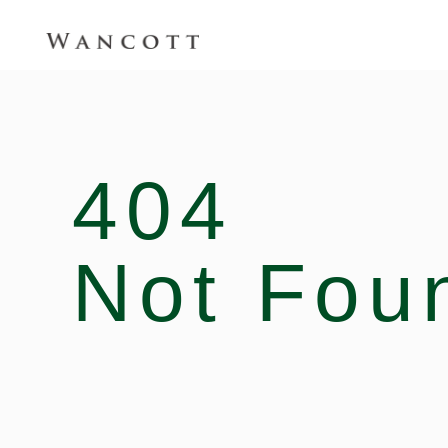
404
Not Fou