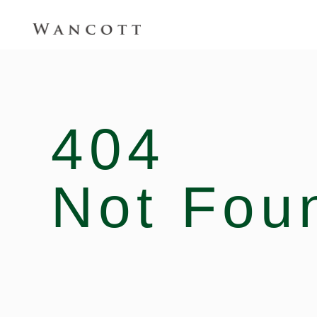
404
Not Fou